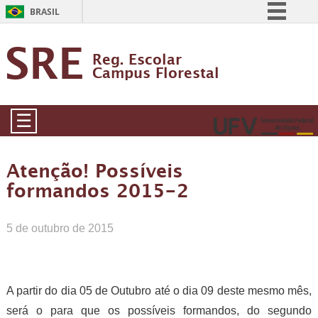
BRASIL
Simplifique!
SRE
Reg. Escolar
Comunica BR
Campus Florestal
Participe
Acesso à informação
☰
Legislação
Canais
Atenção! Possíveis
formandos 2015-2
5 de outubro de 2015
A partir do dia 05 de Outubro até o dia 09 deste mesmo mês,
será o para que os possíveis formandos, do segundo